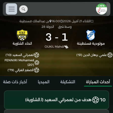
الثلاثاء 21 أفريل 2026
16:00
بن عبدالمالك قسنطينة
وسط شرق
الجولة 28
3
-
1
مولودية قسنطينة
اتحاد الشاوية
OUKIL Mahdi
علمي برهان الدين (51')
لعمراني السعيد (10')
FENNIRI Mohamed
(20')
الصغير الغزالي (79')
أحداث المباراة
التشكيلة
الميديا
أخبار ذات صلة
10'
هدف من لعمراني السعيد (ا.الشاوية)