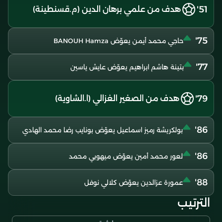
51'
هدف من علمي برهان الدين (م.قسنطينة)
75'
حاجي محمد أيمن يعوّض BANOUH Hamza
77'
بتينة هاشم ابراهيم يعوّض عايش ياسين
79'
هدف من الصغير الغزالي (ا.الشاوية)
86'
بولكريشة رميز اسماعيل يعوّض بونايب رضا محمد الهادي
86'
لعور محمد أمين يعوّض ميهوبي محمد
88'
عمورة عزالدين يعوّض كلالي نوفل
الترتيب