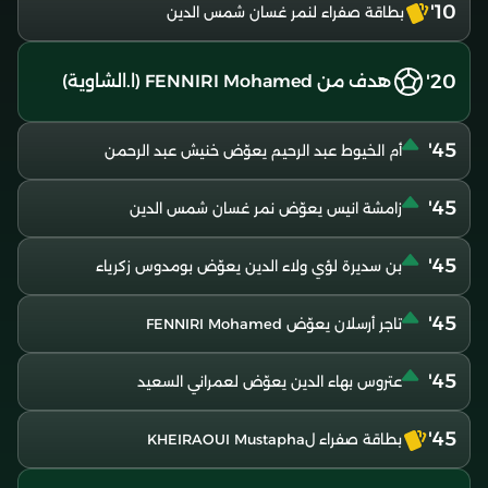
10'
بطاقة صفراء لنمر غسان شمس الدين
20'
هدف من FENNIRI Mohamed (ا.الشاوية)
45'
أم الخيوط عبد الرحيم يعوّض خنيش عبد الرحمن
45'
زامشة انيس يعوّض نمر غسان شمس الدين
45'
بن سديرة لؤي ولاء الدين يعوّض بومدوس زكرياء
45'
تاجر أرسلان يعوّض FENNIRI Mohamed
45'
عتروس بهاء الدين يعوّض لعمراني السعيد
45'
بطاقة صفراء لKHEIRAOUI Mustapha