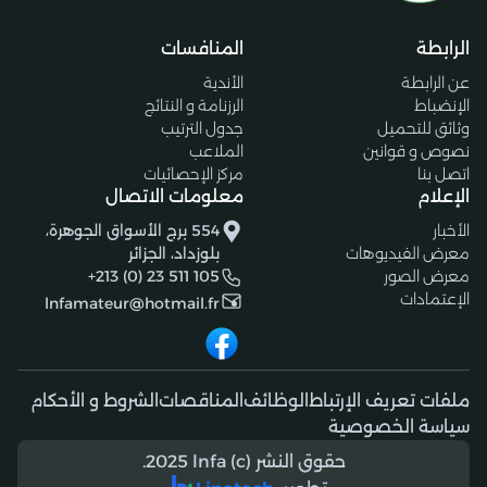
الرابطة
المنافسات
عن الرابطة
الأندية
الإنضباط
الرزنامة و النتائج
وثائق للتحميل
جدول الترتيب
نصوص و قوانين
الملاعب
اتصل بنا
مركز الإحصائيات
الإعلام
معلومات الاتصال
الأخبار
554 برج الأسواق الجوهرة،
معرض الفيديوهات
بلوزداد، الجزائر
معرض الصور
+213 (0) 23 511 105
الإعتمادات
lnfamateur@hotmail.fr
ملفات تعريف الإرتباط
الوظائف
المناقصات
الشروط و الأحكام
سياسة الخصوصية
حقوق النشر (c) 2025 lnfa.