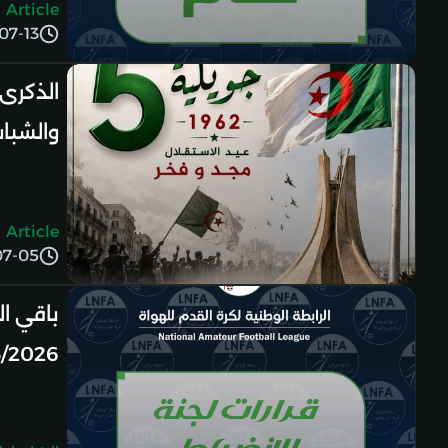
Article
07-13
والشبا
Article
07-05
باقي ا
/2026