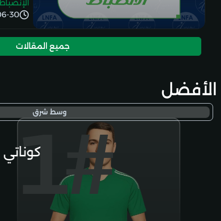
الإنضباط
06-30
جميع المقالات
الأفضل
1#
وسط شرق
كوناتي 