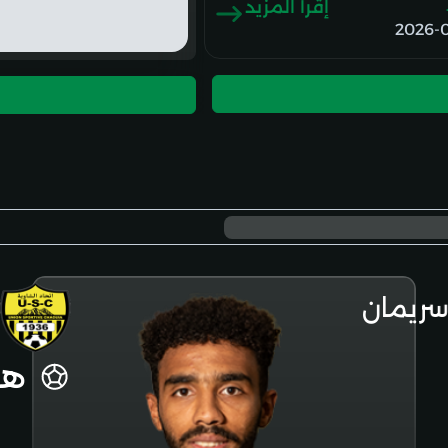
إقرأ المزيد
2026-
سريمان
هد