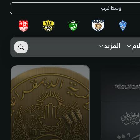
وسط غرب
لام
المزيد