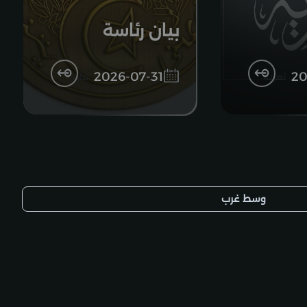
بيان رئاسة
الجمهورية
2026-07-31
20
تعزية
بيان
الجزائرية
وسط غرب