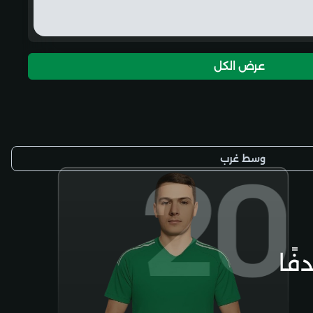
عرض الكل
20
وسط غرب
فًا