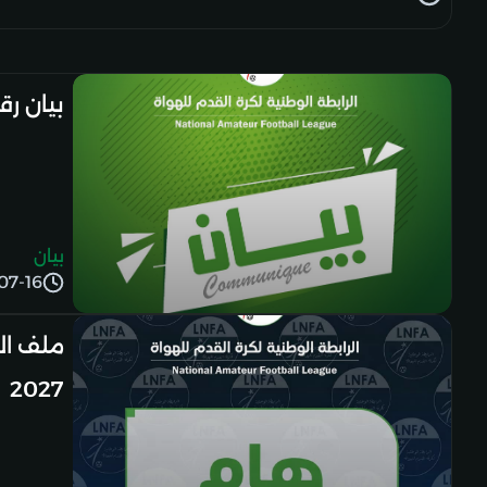
بيان رقم 
بيان
07-16
2027