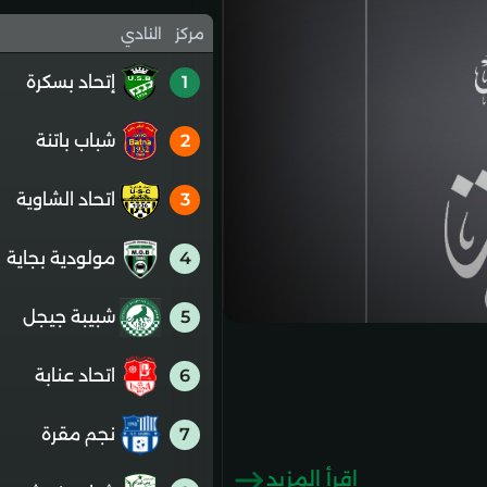
مركز
النادي
1
إتحاد بسكرة
2
شباب باتنة
3
اتحاد الشاوية
4
مولودية بجاية
5
شبيبة جيجل
6
اتحاد عنابة
7
نجم مقرة
إقرأ المزيد