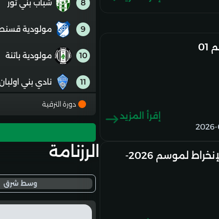
8
شباب بني ثور
9
مولودية قسنطي
01
10
مولودية باتنة
11
نادي بني اولبان
دورة الترقية
12
نادي تلاغمة
إقرأ المزيد
2026-
13
جمعية الخروب
الرزنامة
ملف الإنخراط لموسم 2026-
14
شباب برج منايل
وسط شرق
15
اتحاد خميس ال
16
هلال شلغوم ال