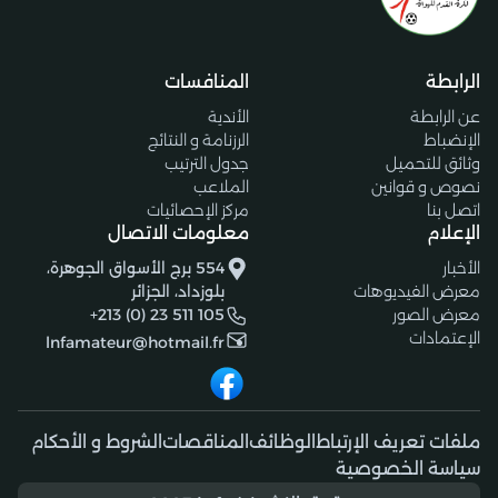
الرابطة
المنافسات
عن الرابطة
الأندية
الإنضباط
الرزنامة و النتائج
وثائق للتحميل
جدول الترتيب
نصوص و قوانين
الملاعب
اتصل بنا
مركز الإحصائيات
الإعلام
معلومات الاتصال
الأخبار
554 برج الأسواق الجوهرة،
معرض الفيديوهات
بلوزداد، الجزائر
معرض الصور
+213 (0) 23 511 105
الإعتمادات
lnfamateur@hotmail.fr
ملفات تعريف الإرتباط
الوظائف
المناقصات
الشروط و الأحكام
سياسة الخصوصية