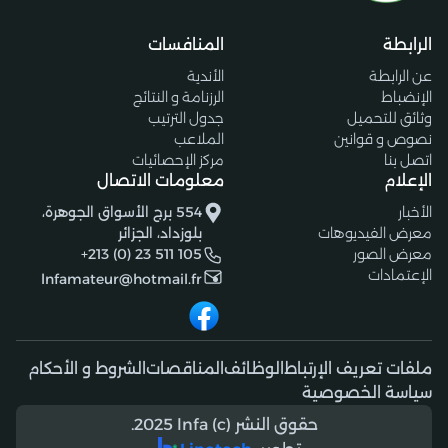
الرابطة
المنافسات
عن الرابطة
الأندية
الإنضباط
الرزنامة و النتائج
وثائق للتحميل
جدول الترتيب
نصوص و قوانين
الملاعب
اتصل بنا
مركز الإحصائيات
الإعلام
معلومات الاتصال
الأخبار
554 برج الأسواق الجوهرة،
معرض الفيديوهات
بلوزداد، الجزائر
معرض الصور
+213 (0) 23 511 105
الإعتمادات
lnfamateur@hotmail.fr
ملفات تعريف الإرتباط
الوظائف
المناقصات
الشروط و الأحكام
سياسة الخصوصية
حقوق النشر (c) 2025 lnfa.