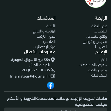
الرابطة
المنافسات
عن الرابطة
الأندية
الإنضباط
الرزنامة و النتائج
وثائق للتحميل
جدول الترتيب
نصوص و قوانين
الملاعب
اتصل بنا
مركز الإحصائيات
الإعلام
معلومات الاتصال
الأخبار
554 برج الأسواق الجوهرة،
معرض الفيديوهات
بلوزداد، الجزائر
معرض الصور
+213 (0) 23 511 105
الإعتمادات
lnfamateur@hotmail.fr
ملفات تعريف الإرتباط
الوظائف
المناقصات
الشروط و الأحكام
سياسة الخصوصية