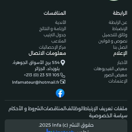
الرابطة
المنافسات
عن الرابطة
الأندية
الإنضباط
الرزنامة و النتائج
وثائق للتحميل
جدول الترتيب
نصوص و قوانين
الملاعب
اتصل بنا
مركز الإحصائيات
الإعلام
معلومات الاتصال
الأخبار
554 برج الأسواق الجوهرة،
معرض الفيديوهات
بلوزداد، الجزائر
معرض الصور
+213 (0) 23 511 105
الإعتمادات
lnfamateur@hotmail.fr
ملفات تعريف الإرتباط
الوظائف
المناقصات
الشروط و الأحكام
سياسة الخصوصية
حقوق النشر (c) 2025 lnfa.