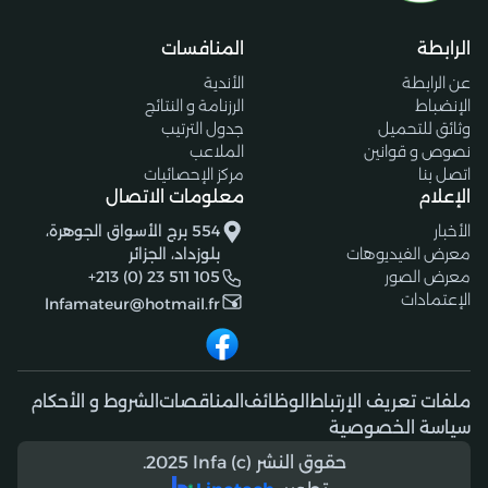
الرابطة
المنافسات
عن الرابطة
الأندية
الإنضباط
الرزنامة و النتائج
وثائق للتحميل
جدول الترتيب
نصوص و قوانين
الملاعب
اتصل بنا
مركز الإحصائيات
الإعلام
معلومات الاتصال
الأخبار
554 برج الأسواق الجوهرة،
معرض الفيديوهات
بلوزداد، الجزائر
معرض الصور
+213 (0) 23 511 105
الإعتمادات
lnfamateur@hotmail.fr
ملفات تعريف الإرتباط
الوظائف
المناقصات
الشروط و الأحكام
سياسة الخصوصية
حقوق النشر (c) 2025 lnfa.