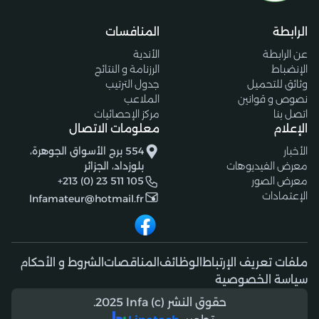
الرابطة
المنافسات
عن الرابطة
الأندية
الإنضباط
الرزنامة و النتائج
وثائق للتحميل
جدول الترتيب
نصوص و قوانين
الملاعب
اتصل بنا
مركز الإحصائيات
الإعلام
معلومات الاتصال
الأخبار
554 برج الأسواق الجوهرة،
معرض الفيديوهات
بلوزداد، الجزائر
معرض الصور
+213 (0) 23 511 105
الإعتمادات
lnfamateur@hotmail.fr
ملفات تعريف الإرتباط
الوظائف
المناقصات
الشروط و الأحكام
سياسة الخصوصية
حقوق النشر (c) 2025 lnfa.