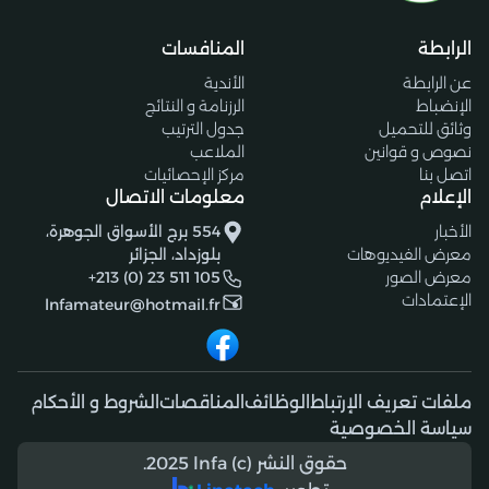
الرابطة
المنافسات
عن الرابطة
الأندية
الإنضباط
الرزنامة و النتائج
وثائق للتحميل
جدول الترتيب
نصوص و قوانين
الملاعب
اتصل بنا
مركز الإحصائيات
الإعلام
معلومات الاتصال
الأخبار
554 برج الأسواق الجوهرة،
معرض الفيديوهات
بلوزداد، الجزائر
معرض الصور
+213 (0) 23 511 105
الإعتمادات
lnfamateur@hotmail.fr
ملفات تعريف الإرتباط
الوظائف
المناقصات
الشروط و الأحكام
سياسة الخصوصية
حقوق النشر (c) 2025 lnfa.