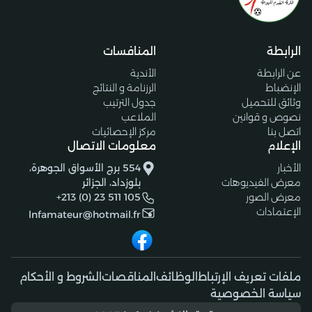
الرابطة
المنافسات
عن الرابطة
الأندية
الإنضباط
الرزنامة و النتائج
وثائق للتحميل
جدول الترتيب
نصوص و قوانين
الملاعب
اتصل بنا
مركز الإحصائيات
الإعلام
معلومات الاتصال
الأخبار
554 برج الأسواق الجوهرة،
معرض الفيديوهات
بلوزداد، الجزائر
معرض الصور
+213 (0) 23 511 105
الإعتمادات
lnfamateur@hotmail.fr
ملفات تعريف الإرتباط
الوظائف
المناقصات
الشروط و الأحكام
سياسة الخصوصية