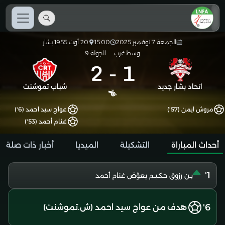
الجمعة 7 نوفمبر 2025
15:00
20 أوت 1955 بشار
وسط غرب
الجولة 9
2
-
1
اتحاد بشار جديد
شباب تموشنت
مروش ايمن (57')
عواج سيد احمد (6')
غنام أحمد (53')
أحداث المباراة
التشكيلة
الميديا
أخبار ذات صلة
1'
بـن رزوق حـكـيـم يعوّض غنام أحمد
6'
هدف من عواج سيد احمد (ش.تموشنت)