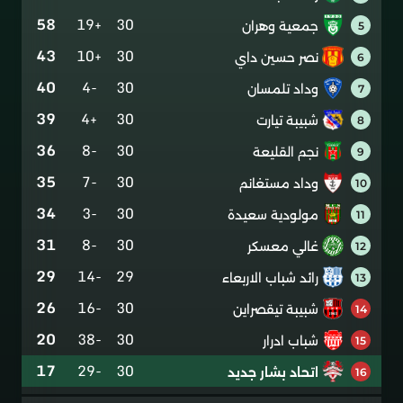
58
+19
30
جمعية وهران
5
43
+10
30
نصر حسين داي
6
40
-4
30
وداد تلمسان
7
39
+4
30
شبيبة تيارت
8
36
-8
30
نجم القليعة
9
35
-7
30
وداد مستغانم
10
34
-3
30
مولودية سعيدة
11
31
-8
30
غالي معسكر
12
29
-14
29
رائد شباب الاربعاء
13
26
-16
30
شبيبة تيقصراين
14
20
-38
30
شباب ادرار
15
17
-29
30
اتحاد بشار جديد
16