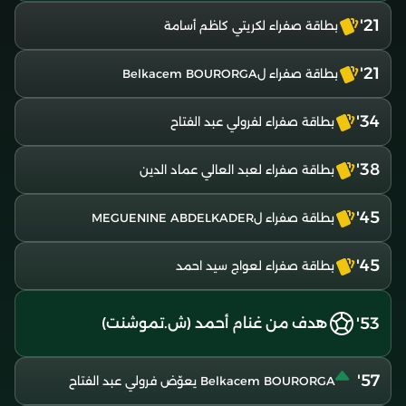
21'
بطاقة صفراء لكريتي كاظم أسامة
21'
بطاقة صفراء لBelkacem BOURORGA
34'
بطاقة صفراء لفرولي عبد الفتاح
38'
بطاقة صفراء لعبد العالي عماد الدين
45'
بطاقة صفراء لMEGUENINE ABDELKADER
45'
بطاقة صفراء لعواج سيد احمد
53'
هدف من غنام أحمد (ش.تموشنت)
57'
Belkacem BOURORGA يعوّض فرولي عبد الفتاح