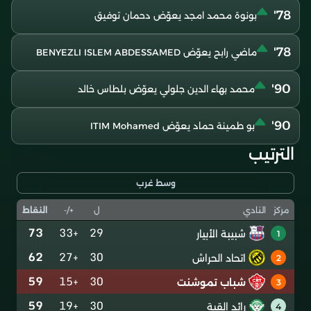
78'
بونوة محمد امجد يعوّض دحمان توفيق
78'
ماضي رابح يعوّض BENYEZLI ISLEM ABDESSAMED
90'
محمد بهاء الدين جلولي يعوّض بلطاس خالد
90'
بو طمينة حماد يعوّض ITIM Mohamed
الترتيب
وسط غرب
ل
+/-
النقاط
مركز
النادي
73
+33
29
شبيبة الأبيار
1
62
+27
30
اتحاد الحراش
2
59
+15
30
شباب تموشنت
3
59
+19
30
رائد القبة
4