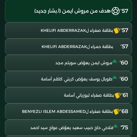
57'
هدف من مروش ايمن (ا.بشار جديد)
57'
بطاقة صفراء لKHELIFI ABDERRAZAK
57'
بطاقة حمراء لKHELIFI ABDERRAZAK
60'
مروش ايمن يعوّض سويلم مجد
60'
طوبال يوسف يعوّض كريتي كاظم أسامة
61'
بطاقة صفراء لبوزياني أسامة
68'
بطاقة صفراء لBENYEZLI ISLEM ABDESSAMED
75'
فلاحي حاج حبيب سعيد يعوّض عواج سيد احمد