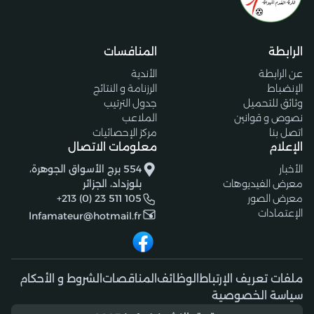
الرابطة
المنافسات
عن الرابطة
الأندية
الإنضباط
الرزنامة و النتائج
وثائق للتحميل
جدول الترتيب
نصوص و قوانين
الملاعب
اتصل بنا
مركز الإحصائيات
الإعلام
معلومات الاتصال
الأخبار
554 برج الأسواق الجوهرة،
معرض الفيديوهات
بلوزداد، الجزائر
معرض الصور
+213 (0) 23 511 105
الإعتمادات
lnfamateur@hotmail.fr
ملفات تعريف الإرتباط
الوظائف
المناقصات
الشروط و الأحكام
سياسة الخصوصية