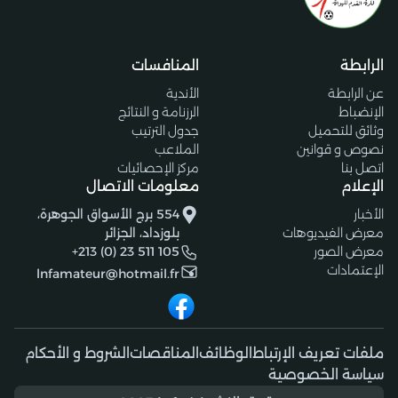
الرابطة
المنافسات
عن الرابطة
الأندية
الإنضباط
الرزنامة و النتائج
وثائق للتحميل
جدول الترتيب
نصوص و قوانين
الملاعب
اتصل بنا
مركز الإحصائيات
الإعلام
معلومات الاتصال
الأخبار
554 برج الأسواق الجوهرة،
معرض الفيديوهات
بلوزداد، الجزائر
معرض الصور
+213 (0) 23 511 105
الإعتمادات
lnfamateur@hotmail.fr
ملفات تعريف الإرتباط
الوظائف
المناقصات
الشروط و الأحكام
سياسة الخصوصية