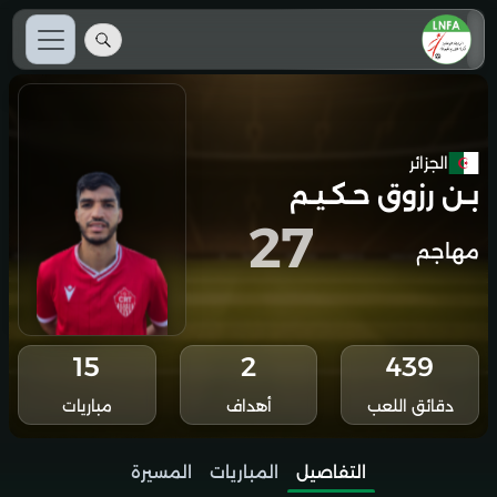
الجزائر
بـن رزوق حـكـيـم
27
مهاجم
15
2
439
دقائق اللعب
أهداف
مباريات
التفاصيل
المباريات
المسيرة