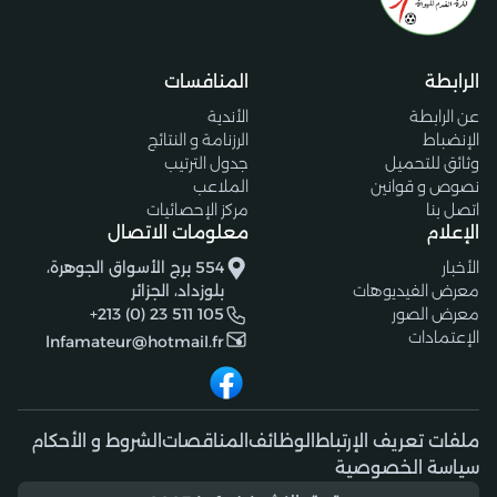
الرابطة
المنافسات
عن الرابطة
الأندية
الإنضباط
الرزنامة و النتائج
وثائق للتحميل
جدول الترتيب
نصوص و قوانين
الملاعب
اتصل بنا
مركز الإحصائيات
الإعلام
معلومات الاتصال
الأخبار
554 برج الأسواق الجوهرة،
معرض الفيديوهات
بلوزداد، الجزائر
معرض الصور
+213 (0) 23 511 105
الإعتمادات
lnfamateur@hotmail.fr
ملفات تعريف الإرتباط
الوظائف
المناقصات
الشروط و الأحكام
سياسة الخصوصية