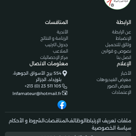
الرابطة
المنافسات
عن الرابطة
الأندية
الإنضباط
الرزنامة و النتائج
وثائق للتحميل
جدول الترتيب
نصوص و قوانين
الملاعب
اتصل بنا
مركز الإحصائيات
الإعلام
معلومات الاتصال
الأخبار
554 برج الأسواق الجوهرة،
معرض الفيديوهات
بلوزداد، الجزائر
معرض الصور
+213 (0) 23 511 105
الإعتمادات
lnfamateur@hotmail.fr
ملفات تعريف الإرتباط
الوظائف
المناقصات
الشروط و الأحكام
سياسة الخصوصية