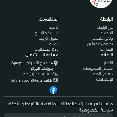
الرابطة
المنافسات
عن الرابطة
الأندية
الإنضباط
الرزنامة و النتائج
وثائق للتحميل
جدول الترتيب
نصوص و قوانين
الملاعب
اتصل بنا
مركز الإحصائيات
الإعلام
معلومات الاتصال
الأخبار
554 برج الأسواق الجوهرة،
معرض الفيديوهات
بلوزداد، الجزائر
معرض الصور
+213 (0) 23 511 105
الإعتمادات
lnfamateur@hotmail.fr
ملفات تعريف الإرتباط
الوظائف
المناقصات
الشروط و الأحكام
سياسة الخصوصية