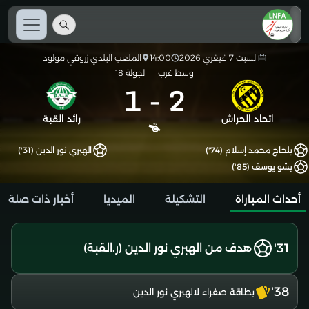
السبت 7 فيفري 2026
14:00
الملعب البلدي زروقي مولود
وسط غرب
الجولة 18
1
-
2
اتحاد الحراش
رائد القبة
بلحاج محمد إسلام (74')
الهبري نور الدين (31')
بشو يوسف (85')
أحداث المباراة
التشكيلة
الميديا
أخبار ذات صلة
31'
هدف من الهبري نور الدين (ر.القبة)
38'
بطاقة صفراء لالهبري نور الدين