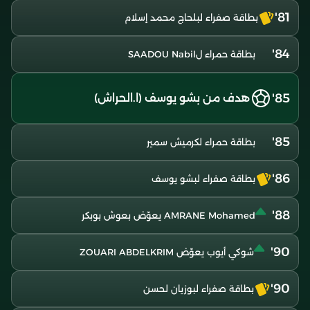
81'
بطاقة صفراء لبلحاج محمد إسلام
84'
بطاقة حمراء لSAADOU Nabil
85'
هدف من بشو يوسف (ا.الحراش)
85'
بطاقة حمراء لكرميش سمير
86'
بطاقة صفراء لبشو يوسف
88'
AMRANE Mohamed يعوّض بعوش بوبكر
90'
شوكي أيوب يعوّض ZOUARI ABDELKRIM
90'
بطاقة صفراء لبوزيان لحسن