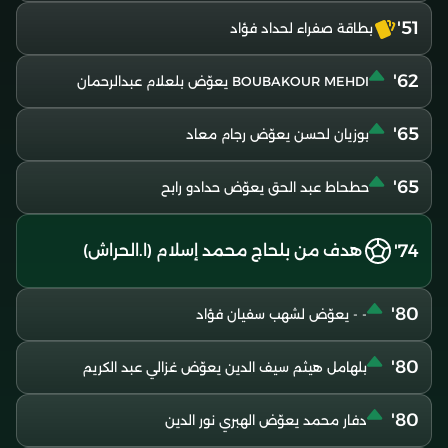
51'
بطاقة صفراء لحداد فؤاد
62'
BOUBAKOUR MEHDI يعوّض بلعلام عبدالرحمان
65'
بوزيان لحسن يعوّض رجام معاد
65'
حطحاط عبد الحق يعوّض حدادو رابح
74'
هدف من بلحاج محمد إسلام (ا.الحراش)
80'
- - يعوّض لشهب سفيان فؤاد
80'
بلهامل هيثم سيف الدين يعوّض غزالي عبد الكريم
80'
دفار محمد يعوّض الهبري نور الدين