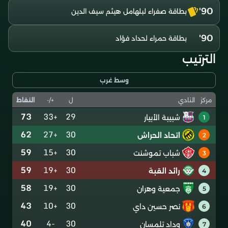
90'
بطاقة صفراء لبلهامل هيثم سيف الدين
90'
بطاقة حمراء لحداد فؤاد
الترتيب
وسط غرب
ل
+/-
النقاط
مركز
النادي
73
+33
29
شبيبة الأبيار
1
62
+27
30
اتحاد الحراش
2
59
+15
30
شباب تموشنت
3
59
+19
30
رائد القبة
4
58
+19
30
جمعية وهران
5
43
+10
30
نصر حسين داي
6
40
-4
30
وداد تلمسان
7