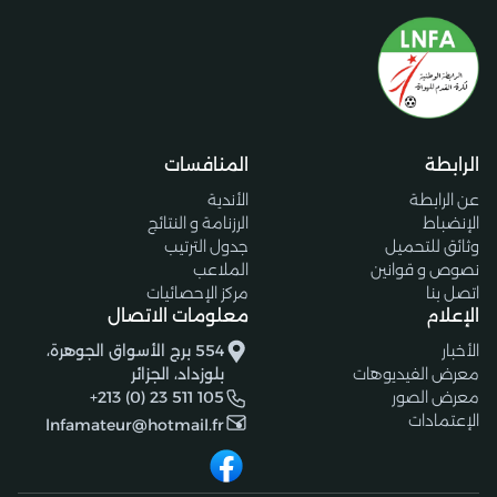
الرابطة
المنافسات
عن الرابطة
الأندية
الإنضباط
الرزنامة و النتائج
وثائق للتحميل
جدول الترتيب
نصوص و قوانين
الملاعب
اتصل بنا
مركز الإحصائيات
الإعلام
معلومات الاتصال
الأخبار
554 برج الأسواق الجوهرة،
معرض الفيديوهات
بلوزداد، الجزائر
معرض الصور
+213 (0) 23 511 105
الإعتمادات
lnfamateur@hotmail.fr