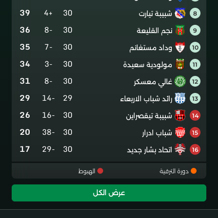
39
+4
30
شبيبة تيارت
8
36
-8
30
نجم القليعة
9
35
-7
30
وداد مستغانم
10
34
-3
30
مولودية سعيدة
11
31
-8
30
غالي معسكر
12
29
-14
29
رائد شباب الاربعاء
13
26
-16
30
شبيبة تيقصراين
14
20
-38
30
شباب ادرار
15
17
-29
30
اتحاد بشار جديد
16
دورة الترقية
الهبوط
عرض الكل