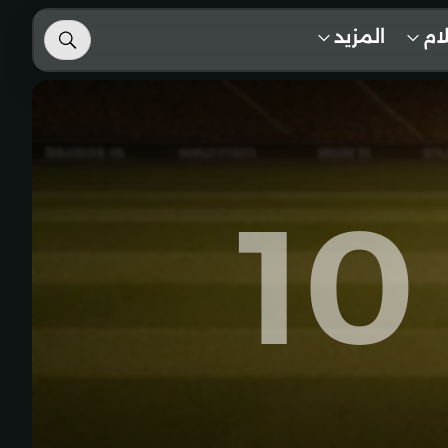
لام
المزيد
10