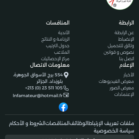
الرابطة
المنافسات
عن الرابطة
الأندية
الإنضباط
الرزنامة و النتائج
وثائق للتحميل
جدول الترتيب
نصوص و قوانين
الملاعب
اتصل بنا
مركز الإحصائيات
الإعلام
معلومات الاتصال
الأخبار
554 برج الأسواق الجوهرة،
معرض الفيديوهات
بلوزداد، الجزائر
معرض الصور
+213 (0) 23 511 105
الإعتمادات
lnfamateur@hotmail.fr
ملفات تعريف الإرتباط
الوظائف
المناقصات
الشروط و الأحكام
سياسة الخصوصية