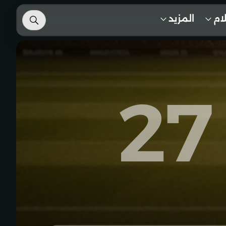
لام
المزيد
27