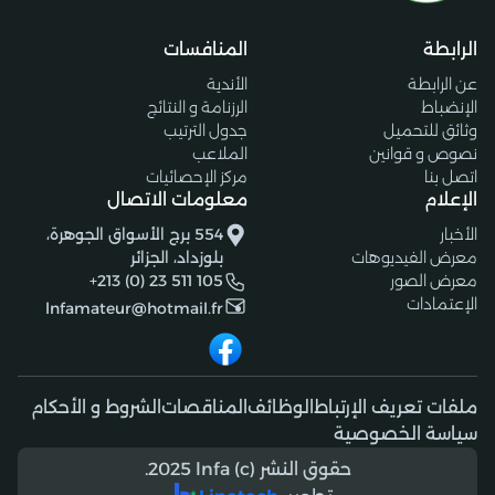
الرابطة
المنافسات
عن الرابطة
الأندية
الإنضباط
الرزنامة و النتائج
وثائق للتحميل
جدول الترتيب
نصوص و قوانين
الملاعب
اتصل بنا
مركز الإحصائيات
الإعلام
معلومات الاتصال
الأخبار
554 برج الأسواق الجوهرة،
معرض الفيديوهات
بلوزداد، الجزائر
معرض الصور
+213 (0) 23 511 105
الإعتمادات
lnfamateur@hotmail.fr
ملفات تعريف الإرتباط
الوظائف
المناقصات
الشروط و الأحكام
سياسة الخصوصية
حقوق النشر (c) 2025 lnfa.