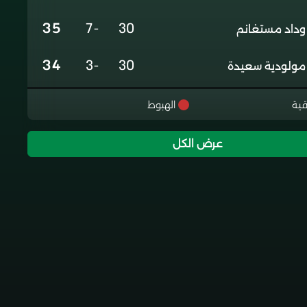
35
-7
30
وداد مستغانم
34
-3
30
مولودية سعيدة
31
-8
30
غالي معسكر
قية
الهبوط
29
-14
29
رائد شباب الاربعاء
عرض الكل
26
-16
30
شبيبة تيقصراين
20
-38
30
شباب ادرار
17
-29
30
اتحاد بشار جديد