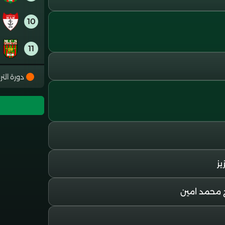
10
11
12
دورة التر
13
14
15
ز
16
 محمد امين