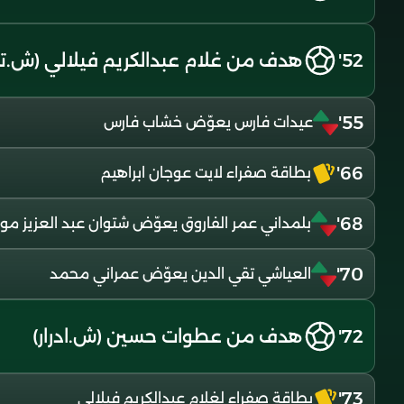
52'
هدف من غلام عبدالكريم فيلالي (ش.تي
55'
عيدات فارس يعوّض خشاب فارس
66'
بطاقة صفراء لايت عوجان ابراهيم
68'
بلمداني عمر الفاروق يعوّض شتوان عبد العزيز مو
70'
العياشي تقي الدين يعوّض عمراني محمد
72'
هدف من عطوات حسين (ش.ادرار)
73'
بطاقة صفراء لغلام عبدالكريم فيلالي