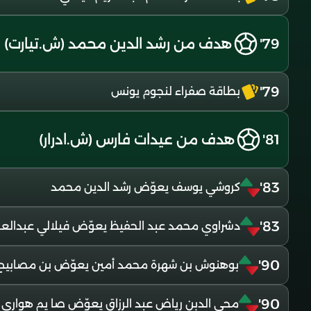
79'
هدف من رشد الدين محمد (ش.تيارت)
79'
بطاقة صفراء لنجوم يونس
81'
هدف من عيدات فارس (ش.ادرار)
83'
كروشي يوسف يعوّض رشد الدين محمد
83'
دشراوي محمد عبد الحفيظ يعوّض فيلالي عبدالعزي
90'
بوهنوش بن شهرة محمد أمين يعوّض بن مصابيح
90'
محي الدبن رياض عبد الرزاق يعوّض صا يم هوارى