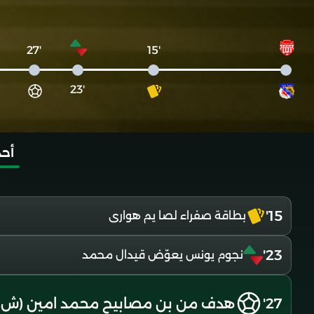
'27
'15
'23
أحد
15'
بطاقة صفراء لصا يم هوارى
23'
نجوم يونس يعوّض قيدال محمد
27'
هدف من بن مصابيح محمد امين (ش.تي