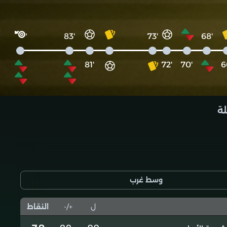
'83
'73
'68
'81
'72
'70
لة
وسط غرب
ل
+/-
النقاط