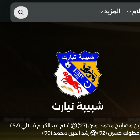
لام
المزيد
شبيبة تيارت
بن مصابيح محمد امين (27')
غلام عبدالكريم فيلالي (52')
عطوات حسين (72')
رشد الدين محمد (79')