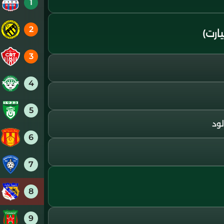
1
2
ارت)
3
4
5
لود
6
7
8
9