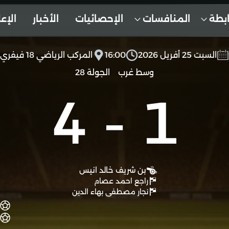
ابطة
المنافسات
الإحصائيات
الأخبار
الإع
السبت 25 أفريل 2026
16:00
المركب الرياضي 18 فيفري
وسط غرب
الجولة 28
4
-
1
بن شريف خالد انيس
راجع احمد عصام
نجار مصطفى بهاء الدين