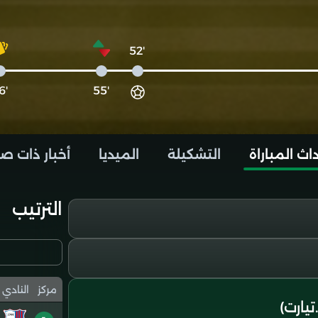
'52
'66
'55
اث المباراة
التشكيلة
الميديا
أخبار ذات ص
الترتيب
مركز
النادي
ارت)