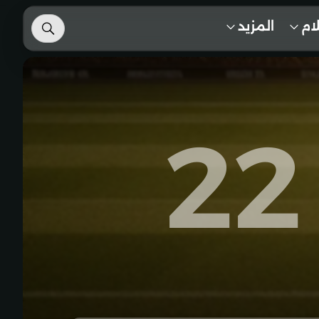
لام
المزيد
22