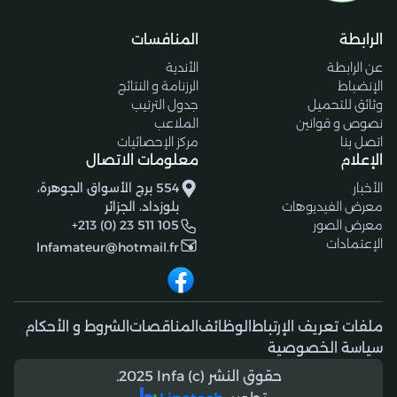
الرابطة
المنافسات
عن الرابطة
الأندية
الإنضباط
الرزنامة و النتائج
وثائق للتحميل
جدول الترتيب
نصوص و قوانين
الملاعب
اتصل بنا
مركز الإحصائيات
الإعلام
معلومات الاتصال
الأخبار
554 برج الأسواق الجوهرة،
معرض الفيديوهات
بلوزداد، الجزائر
معرض الصور
+213 (0) 23 511 105
الإعتمادات
lnfamateur@hotmail.fr
ملفات تعريف الإرتباط
الوظائف
المناقصات
الشروط و الأحكام
سياسة الخصوصية
حقوق النشر (c) 2025 lnfa.