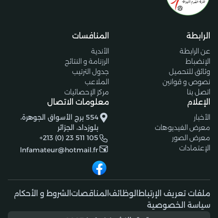
الرابطة
المنافسات
عن الرابطة
الأندية
الإنضباط
الرزنامة و النتائج
وثائق للتحميل
جدول الترتيب
نصوص و قوانين
الملاعب
اتصل بنا
مركز الإحصائيات
الإعلام
معلومات الاتصال
الأخبار
554 برج الأسواق الجوهرة،
معرض الفيديوهات
بلوزداد، الجزائر
معرض الصور
+213 (0) 23 511 105
الإعتمادات
lnfamateur@hotmail.fr
ملفات تعريف الإرتباط
الوظائف
المناقصات
الشروط و الأحكام
سياسة الخصوصية