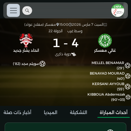
السبت 7 مارس 2026
15:00
معسكر (مفلاح عواد)
وسط غرب
الجولة 22
1
-
4
غالي معسكر
اتحاد بشار جديد
حوية ذكرى
MELLEL BENAMAR
سويلم مجد (82')
(29')
BENAYAD MOURAD
(40')
KERSANI AYYOUB
(55')
KIBBOUA Abderrezak
(90'+03)
أحداث المباراة
التشكيلة
الميديا
أخبار ذات صلة