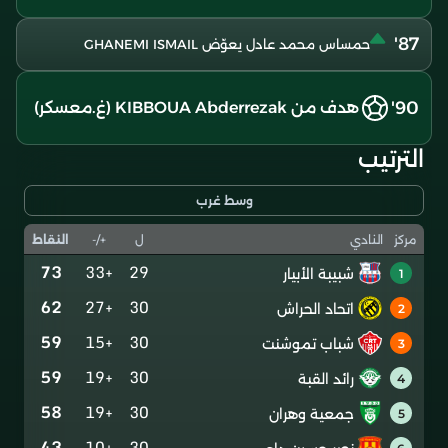
87'
حمساس محمد عادل يعوّض GHANEMI ISMAIL
90'
هدف من KIBBOUA Abderrezak (غ.معسكر)
الترتيب
وسط غرب
ل
+/-
النقاط
مركز
النادي
73
+33
29
شبيبة الأبيار
1
62
+27
30
اتحاد الحراش
2
59
+15
30
شباب تموشنت
3
59
+19
30
رائد القبة
4
58
+19
30
جمعية وهران
5
43
+10
30