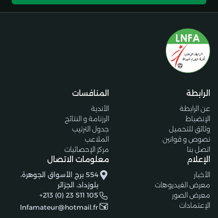
الرابطة
المنافسات
عن الرابطة
الأندية
الإنضباط
الرزنامة و النتائج
وثائق للتحميل
جدول الترتيب
نصوص و قوانين
الملاعب
اتصل بنا
مركز الإحصائيات
الإعلام
معلومات الاتصال
الأخبار
554 برج الأسواق الجوهرة،
معرض الفيديوهات
بلوزداد، الجزائر
معرض الصور
+213 (0) 23 511 105
الإعتمادات
lnfamateur@hotmail.fr