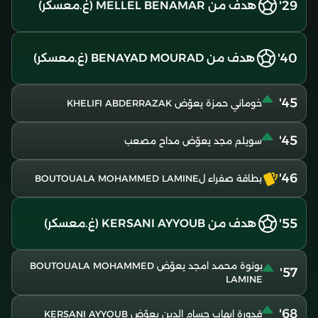
29'
هدف من MELLEL BENAMAR (غ.معسكر)
40'
هدف من BENAYAD MOURAD (غ.معسكر)
45'
خوماني حمزة يعوّض KHELIFI ABDERRAZAK
45'
سويلم مجد يعوّض مداح مصعب
46'
بطاقة صفراء لBOUTOUALA MOHAMMED LAMINE
55'
هدف من KERSANI AYYOUB (غ.معسكر)
بونوة محمد امجد يعوّض BOUTOUALA MOHAMMED
57'
LAMINE
68'
قدورة ايهاب حسام الدين يعوّض KERSANI AYYOUB