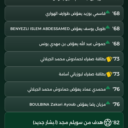
68'
قاسمي بوزيد يعوّض طوارف الهواري
68'
طوبال يوسف يعوّض BENYEZLI ISLEM ABDESSAMED
68'
حموش عبد الله يعوّض بن مهدي يونس
73'
بطاقة صفراء لحمادوش محمد الجيلالي
73'
بطاقة صفراء لبوزياني أسامة
76'
محمدي عماد يعوّض حمادوش محمد الجيلالي
76'
مزيان رضا يعوّض BOULBINA Zakari Ayoub
82'
هدف من سويلم مجد (ا.بشار جديد)