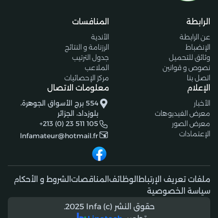
الرابطة
المنافسات
عن الرابطة
الأندية
الإنضباط
الرزنامة و النتائج
وثائق للتحميل
جدول الترتيب
نصوص و قوانين
الملاعب
اتصل بنا
مركز الإحصائيات
الإعلام
معلومات الاتصال
الأخبار
554 برج الأسواق الجوهرة،
معرض الفيديوهات
بلوزداد، الجزائر
معرض الصور
+213 (0) 23 511 105
الإعتمادات
lnfamateur@hotmail.fr
ملفات تعريف الإرتباط
الوظائف
المناقصات
الشروط و الأحكام
سياسة الخصوصية
حقوق النشر (c) 2025 lnfa.