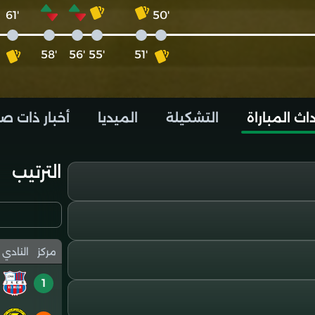
'61
'50
'58
'56
'55
'51
اث المباراة
التشكيلة
الميديا
أخبار ذات ص
الترتيب
مركز
النادي
1