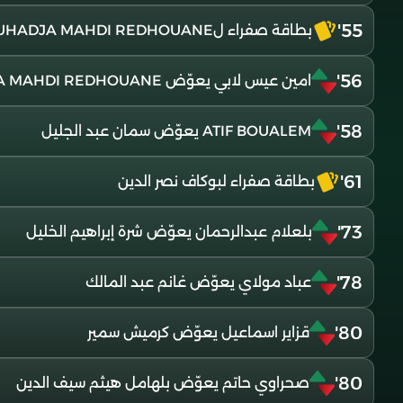
55'
بطاقة صفراء لBOUHADJA MAHDI REDHOUANE
56'
امين عيس لابي يعوّض BOUHADJA MAHDI REDHOUANE
58'
ATIF BOUALEM يعوّض سمان عبد الجليل
61'
بطاقة صفراء لبوكاف نصر الدين
73'
بلعلام عبدالرحمان يعوّض شرة إبراهيم الخليل
78'
عباد مولاي يعوّض غانم عبد المالك
80'
قزاير اسماعيل يعوّض كرميش سمير
80'
صحراوي حاتم يعوّض بلهامل هيثم سيف الدين