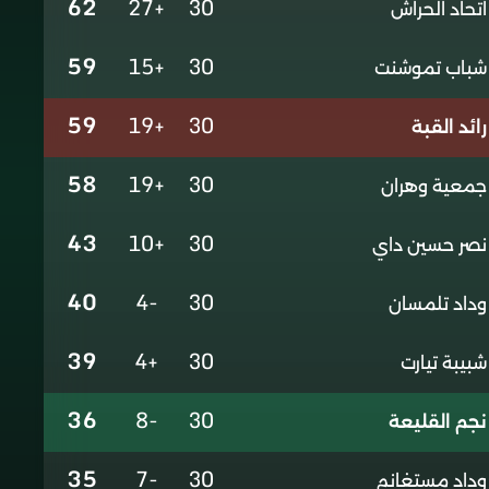
62
+27
30
اتحاد الحراش
59
+15
30
شباب تموشنت
59
+19
30
رائد القبة
58
+19
30
جمعية وهران
43
+10
30
نصر حسين داي
40
-4
30
وداد تلمسان
39
+4
30
شبيبة تيارت
36
-8
30
نجم القليعة
35
-7
30
وداد مستغانم