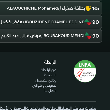
85'
بطاقة صفراء لALAOUCHICHE Mohamed
90'
IBOUZIDENE DJAMEL EDDINE يعوّض فضيل محمد
90'
BOUBAKOUR MEHDI يعوّض غزالي عبد الكريم
الرابطة
عن الرابطة
الإنضباط
وثائق للتحميل
نصوص و قوانين
اتصل بنا
ملفات تعريف الإرتباط
الوظائف
المناقصات
الشروط و الأحكا