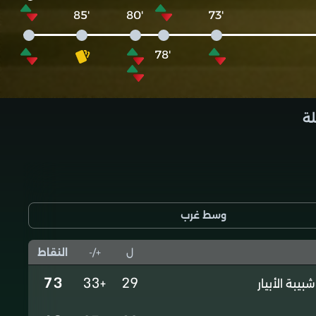
'85
'80
'73
'78
لة
وسط غرب
ل
+/-
النقاط
73
+33
29
شبيبة الأبيار