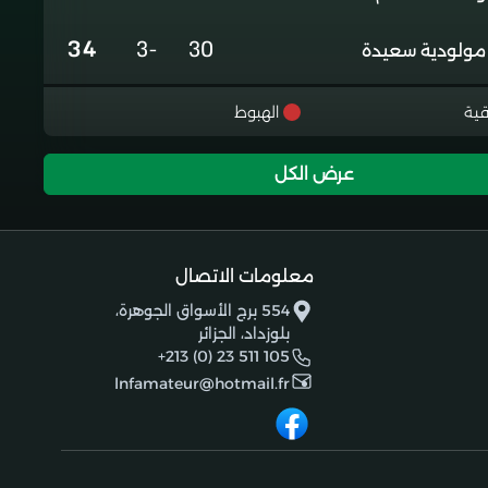
34
-3
30
مولودية سعيدة
31
-8
30
غالي معسكر
قية
الهبوط
29
-14
29
رائد شباب الاربعاء
عرض الكل
26
-16
30
شبيبة تيقصراين
20
-38
30
معلومات الاتصال
شباب ادرار
554 برج الأسواق الجوهرة،
بلوزداد، الجزائر
17
-29
30
اتحاد بشار جديد
+213 (0) 23 511 105
lnfamateur@hotmail.fr