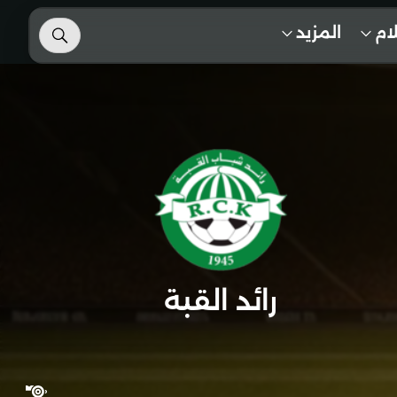
لام
المزيد
رائد القبة