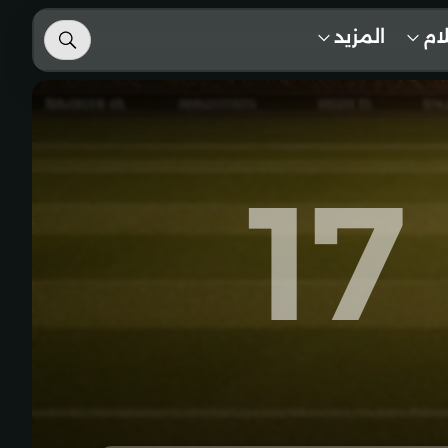
لام
المزيد
17