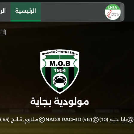
الرئيسية
الر
مولودية بجاية
يايا نجيم (10')
NADJI RACHID (46')
مـلاوي قـاتـح (63')