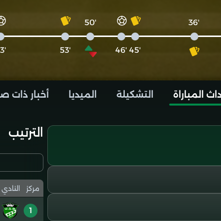
'50
'36
'63
'53
'46
'45
اث المباراة
التشكيلة
الميديا
أخبار ذات ص
الترتيب
مركز
النادي
1