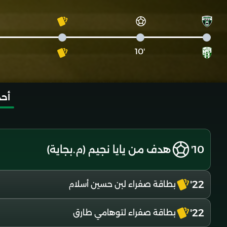
'10
أحد
10'
هدف من يايا نجيم (م.بجاية)
22'
بطاقة صفراء لبن حسين أسلام
22'
بطاقة صفراء لتوهامي طارق