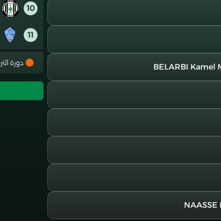
10
11
12
دورة التر
13
14
15
16