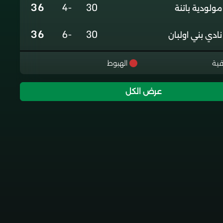
36
-4
30
مولودية باتنة
36
-6
30
نادي بني اولبان
36
-5
30
نادي تلاغمة
قية
الهبوط
35
0
30
جمعية الخروب
عرض الكل
35
+3
30
شباب برج منايل
22
-24
30
اتحاد خميس الخشنة
2
-76
30
هلال شلغوم العيد