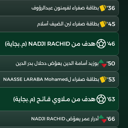
36'
بطاقة صفراء لفرمنون عبدالرؤوف
45'
بطاقة صفراء لبن الضيف أسلام
46'
هدف من NADJI RACHID (م.بجاية)
50'
بوزيد أسامة الدين يعوّض دحلال بدر الدين
53'
بطاقة صفراء لNAASSE LARABA Mohamed
63'
هدف من مـلاوي قـاتـح (م.بجاية)
66'
أدرار عمر يعوّض NADJI RACHID