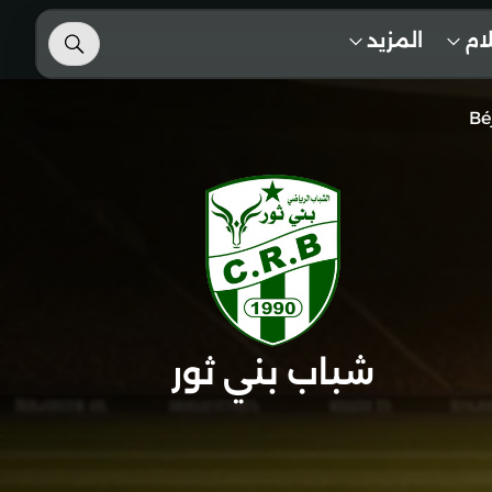
لام
المزيد
Bé
شباب بني ثور