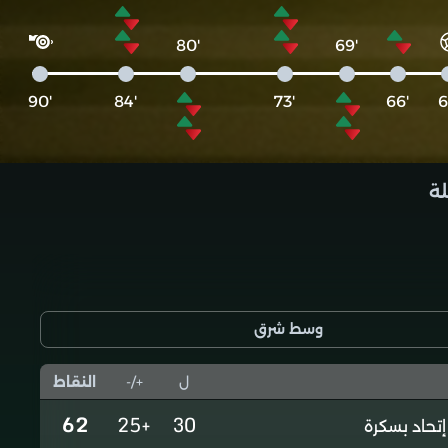
'80
'69
'90
'84
'73
'66
لة
وسط شرق
ل
+/-
النقاط
62
+25
30
إتحاد بسكرة