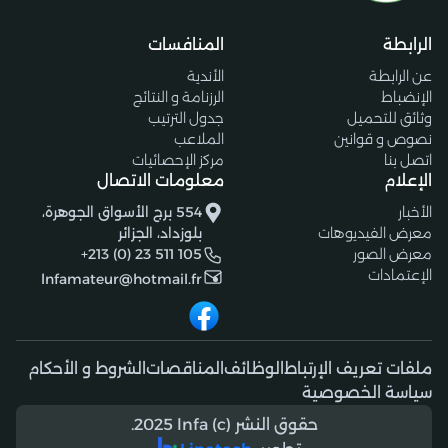
الرابطة
المنافسات
عن الرابطة
الأندية
الإنضباط
الرزنامة و النتائج
وثائق للتحميل
جدول الترتيب
نصوص و قوانين
الملاعب
اتصل بنا
مركز الإحصائيات
الإعلام
معلومات الاتصال
الأخبار
554 برج الأسواق الجوهرة،
معرض الفيديوهات
بلوزداد، الجزائر
معرض الصور
+213 (0) 23 511 105
الإعتمادات
lnfamateur@hotmail.fr
ملفات تعريف الإرتباط
الوظائف
المناقصات
الشروط و الأحكام
سياسة الخصوصية
حقوق النشر (c) 2025 lnfa.