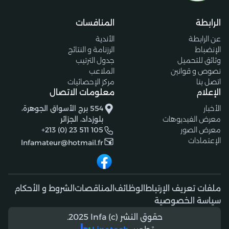
الرابطة
المنافسات
عن الرابطة
الأندية
الإنضباط
الرزنامة و النتائج
وثائق للتحميل
جدول الترتيب
نصوص و قوانين
الملاعب
اتصل بنا
مركز الإحصائيات
الإعلام
معلومات الاتصال
الأخبار
554 برج الأسواق الجوهرة،
معرض الفيديوهات
بلوزداد، الجزائر
معرض الصور
+213 (0) 23 511 105
الإعتمادات
lnfamateur@hotmail.fr
ملفات تعريف الإرتباط
الوظائف
المناقصات
الشروط و الأحكام
سياسة الخصوصية
حقوق النشر (c) 2025 lnfa.