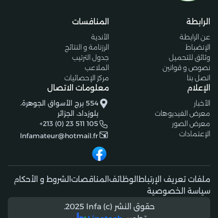
الرابطة
المنافسات
عن الرابطة
الأندية
الإنضباط
الرزنامة و النتائج
وثائق للتحميل
جدول الترتيب
نصوص و قوانين
الملاعب
اتصل بنا
مركز الإحصائيات
الإعلام
معلومات الاتصال
الأخبار
554 برج الأسواق الجوهرة،
معرض الفيديوهات
بلوزداد، الجزائر
معرض الصور
+213 (0) 23 511 105
الإعتمادات
lnfamateur@hotmail.fr
ملفات تعريف الإرتباط
الوظائف
المناقصات
الشروط و الأحكام
سياسة الخصوصية
حقوق النشر (c) 2025 lnfa.