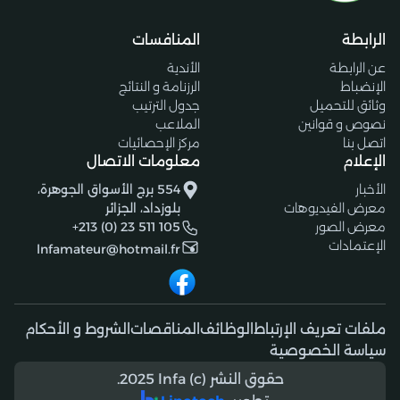
الرابطة
المنافسات
عن الرابطة
الأندية
الإنضباط
الرزنامة و النتائج
وثائق للتحميل
جدول الترتيب
نصوص و قوانين
الملاعب
اتصل بنا
مركز الإحصائيات
الإعلام
معلومات الاتصال
الأخبار
554 برج الأسواق الجوهرة،
معرض الفيديوهات
بلوزداد، الجزائر
معرض الصور
+213 (0) 23 511 105
الإعتمادات
lnfamateur@hotmail.fr
ملفات تعريف الإرتباط
الوظائف
المناقصات
الشروط و الأحكام
سياسة الخصوصية
حقوق النشر (c) 2025 lnfa.