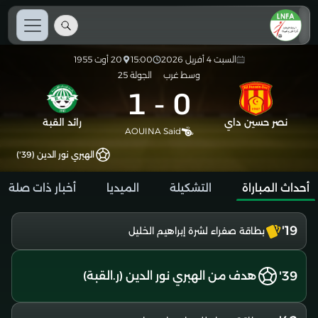
السبت 4 أفريل 2026
15:00
20 أوت 1955
وسط غرب
الجولة 25
1
-
0
نصر حسين داي
رائد القبة
AOUINA Said
الهبري نور الدين (39')
أحداث المباراة
التشكيلة
الميديا
أخبار ذات صلة
19'
بطاقة صفراء لشرة إبراهيم الخليل
39'
هدف من الهبري نور الدين (ر.القبة)