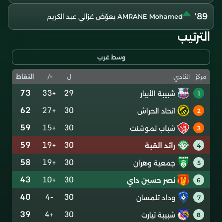
89'
AMRANE Mohamed يعوّض غزالي عبد الكريم
الترتيب
وسط غرب
ل
+/-
النقاط
مركز
النادي
73
+33
29
شبيبة الأبيار
1
62
+27
30
اتحاد الحراش
2
59
+15
30
شباب تموشنت
3
59
+19
30
رائد القبة
4
58
+19
30
جمعية وهران
5
43
+10
30
نصر حسين داي
6
40
-4
30
وداد تلمسان
7
39
+4
30
شبيبة تيارت
8