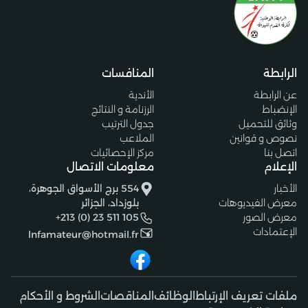
الرابطة
المنافسات
عن الرابطة
الأندية
الإنضباط
الرزنامة و النتائج
وثائق للتحميل
جدول الترتيب
نصوص و قوانين
الملاعب
اتصل بنا
مركز الإحصائيات
الإعلام
معلومات الاتصال
الأخبار
554 برج الأسواق الجوهرة،
معرض الفيديوهات
بلوزداد، الجزائر
معرض الصور
+213 (0) 23 511 105
الإعتمادات
lnfamateur@hotmail.fr
ملفات تعريف الإرتباط
الوظائف
المناقصات
الشروط و الأحكام