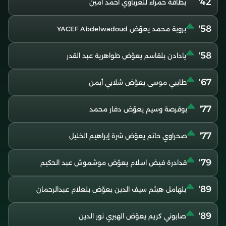
42'
بطاقة حمراء للعرباوي احمد امين
58'
بروبة محمد يعوّض YACEF Abdelwadoud
58'
يادادن بلقاسم يعوّض طواهرية عبد القدر
67'
طايبي موسى يعوّض شلابي أيمن
77'
بوقرصة وسيم يعوّض دفار محمد
77'
صحراوي حاتم يعوّض شرة إبراهيم الخليل
79'
قدادرة فيض اسلام يعوّض موشموش عبد الحكيم
89'
بلهامل هيثم سيف الدين يعوّض بلعلام عبدالرحمان
89'
صابوني كريم يعوّض الهبري نور الدين