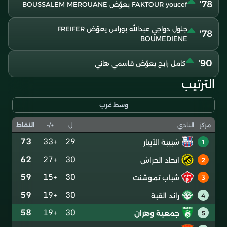
78'
FAKTOUR youcef يعوّض BOUSSALEM MEROUANE
جلول دواجي عبدالله بوراس يعوّض FREIFER
78'
BOUMEDIENE
90'
كامل رابح يعوّض قاسمي هاني
الترتيب
وسط غرب
ل
+/-
النقاط
مركز
النادي
73
+33
29
شبيبة الأبيار
1
62
+27
30
اتحاد الحراش
2
59
+15
30
شباب تموشنت
3
59
+19
30
رائد القبة
4
58
+19
30
جمعية وهران
5