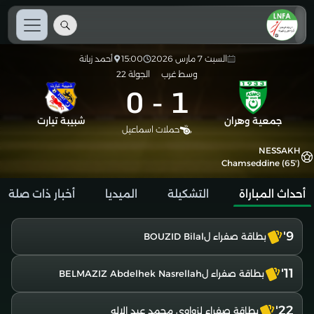
السبت 7 مارس 2026
15:00
أحمد زبانة
وسط غرب
الجولة 22
0
-
1
جمعية وهران
شبيبة تيارت
حملات اسماعيل
NESSAKH
Chamseddine (65')
أحداث المباراة
التشكيلة
الميديا
أخبار ذات صلة
9'
بطاقة صفراء لBOUZID Bilal
11'
بطاقة صفراء لBELMAZIZ Abdelhek Nasrellah
22'
بطاقة صفراء لزواوي محمد عبد الاله