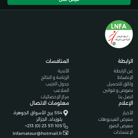
الرابطة
المنافسات
عن الرابطة
الأندية
الإنضباط
الرزنامة و النتائج
وثائق للتحميل
جدول الترتيب
نصوص و قوانين
الملاعب
اتصل بنا
مركز الإحصائيات
الإعلام
معلومات الاتصال
الأخبار
554 برج الأسواق الجوهرة،
معرض الفيديوهات
بلوزداد، الجزائر
معرض الصور
+213 (0) 23 511 105
الإعتمادات
lnfamateur@hotmail.fr