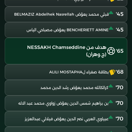
45'
قبلي محمد يعوّض BELMAZIZ Abdelhek Nasrellah
45'
BENCHERIETT AMINE يعوّض مصباحي الياس
هدف من NESSAKH Chamseddine
65'
(ج.وهران)
68'
بطاقة صفراء لALILI MOSTAPHA
70'
كرالكالله محمد يعوّض رشد الدين محمد
70'
بن براهيم شمس الدين يعوّض زواوي محمد عبد الاله
70'
عبياوي العربي نصر الدين يعوّض فيلالي عبدالعزيز