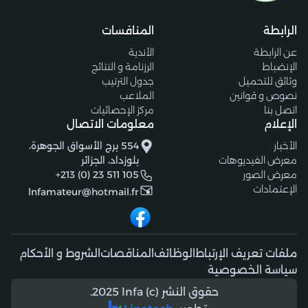
الرابطة
المنافسات
عن الرابطة
الأندية
الإنضباط
الرزنامة و النتائج
وثائق للتحميل
جدول الترتيب
نصوص و قوانين
الملاعب
اتصل بنا
مركز الإحصائيات
الإعلام
معلومات الاتصال
الأخبار
554 برج الأسواق الجوهرة،
معرض الفيديوهات
بلوزداد، الجزائر
معرض الصور
+213 (0) 23 511 105
الإعتمادات
lnfamateur@hotmail.fr
ملفات تعريف الإرتباط
الوظائف
المناقصات
الشروط و الأحكام
سياسة الخصوصية
حقوق النشر (c) 2025 lnfa.