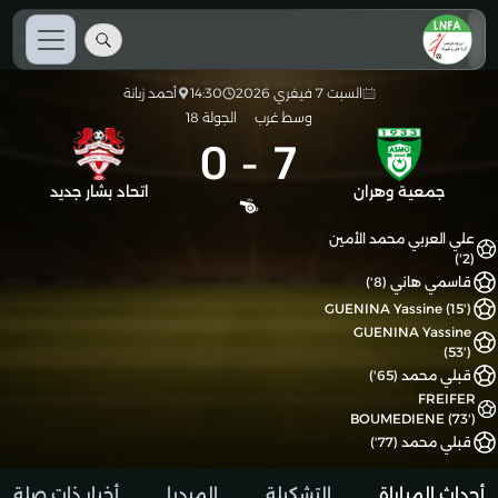
السبت 7 فيفري 2026
14:30
أحمد زبانة
وسط غرب
الجولة 18
0
-
7
جمعية وهران
اتحاد بشار جديد
علي العربي محمد الأمين
(2')
قاسمي هاني (8')
GUENINA Yassine (15')
GUENINA Yassine
(53')
قبلي محمد (65')
FREIFER
BOUMEDIENE (73')
قبلي محمد (77')
أحداث المباراة
التشكيلة
الميديا
أخبار ذات صلة