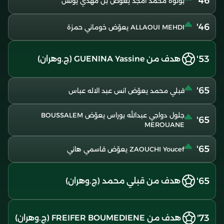
46'
بونوة محمد امجد يعوّض بن مهدي يونس
46'
ALLAOUI MEHDI يعوّض خوماني حمزة
53'
هدف من GUENINA Yassine (ج.وهران)
65'
قبلي محمد يعوّض انس عبد الاله عباس
جلول دواجي عبدالله بوراس يعوّض BOUSSALEM
65'
MEROUANE
65'
ZAOUCHI Youcef يعوّض قاسمي هاني
65'
هدف من قبلي محمد (ج.وهران)
73'
هدف من FREIFER BOUMEDIENE (ج.وهران)