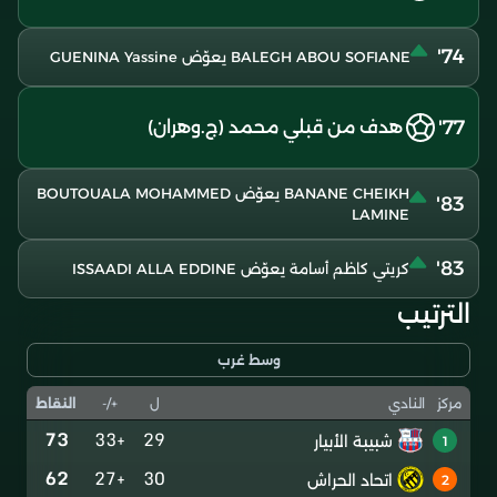
74'
BALEGH ABOU SOFIANE يعوّض GUENINA Yassine
77'
هدف من قبلي محمد (ج.وهران)
BANANE CHEIKH يعوّض BOUTOUALA MOHAMMED
83'
LAMINE
83'
كريتي كاظم أسامة يعوّض ISSAADI ALLA EDDINE
الترتيب
وسط غرب
ل
+/-
النقاط
مركز
النادي
73
+33
29
شبيبة الأبيار
1
62
+27
30
اتحاد الحراش
2