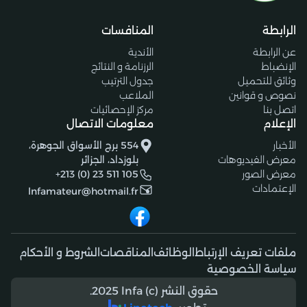
الرابطة
المنافسات
عن الرابطة
الأندية
الإنضباط
الرزنامة و النتائج
وثائق للتحميل
جدول الترتيب
نصوص و قوانين
الملاعب
اتصل بنا
مركز الإحصائيات
الإعلام
معلومات الاتصال
الأخبار
554 برج الأسواق الجوهرة،
معرض الفيديوهات
بلوزداد، الجزائر
معرض الصور
+213 (0) 23 511 105
الإعتمادات
lnfamateur@hotmail.fr
ملفات تعريف الإرتباط
الوظائف
المناقصات
الشروط و الأحكام
سياسة الخصوصية
حقوق النشر (c) 2025 lnfa.