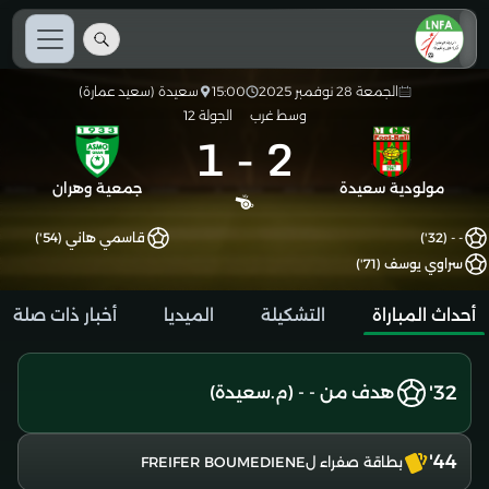
الجمعة 28 نوفمبر 2025
15:00
سعيدة (سعيد عمارة)
وسط غرب
الجولة 12
1
-
2
مولودية سعيدة
جمعية وهران
- - (32')
قاسمي هاني (54')
سراوي يوسف (71')
أحداث المباراة
التشكيلة
الميديا
أخبار ذات صلة
32'
هدف من - - (م.سعيدة)
44'
بطاقة صفراء لFREIFER BOUMEDIENE