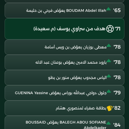
65'
BOUDAM Abdel Illah يعوّض فرحي بن حليمة
71'
هدف من سراوي يوسف (م.سعيدة)
78'
معطى بوزيان يعوّض بن ويس أسامة
78'
بارود محمد الامين يعوّض بوعنان عبد الاله
78'
الياس مجدوب يعوّض منور بن يطو
79'
جلول دواجي عبدالله بوراس يعوّض GUENINA Yassine
82'
بطاقة صفراء لمنصوري هشام
BALEGH ABOU SOFIANE يعوّض BOUSSAID
84'
Abdelkader