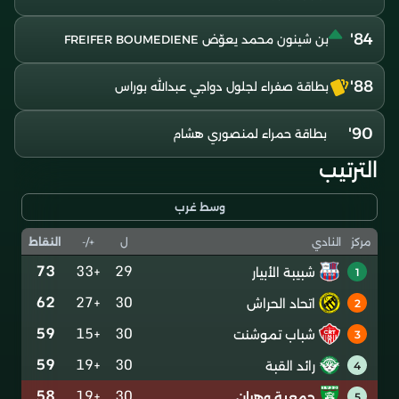
84'
بن شينون محمد يعوّض FREIFER BOUMEDIENE
88'
بطاقة صفراء لجلول دواجي عبدالله بوراس
90'
بطاقة حمراء لمنصوري هشام
الترتيب
وسط غرب
ل
+/-
النقاط
مركز
النادي
73
+33
29
شبيبة الأبيار
1
62
+27
30
اتحاد الحراش
2
59
+15
30
شباب تموشنت
3
59
+19
30
رائد القبة
4
58
+19
30
جمعية وهران
5