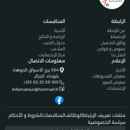
الرابطة
المنافسات
عن الرابطة
الأندية
الإنضباط
الرزنامة و النتائج
وثائق للتحميل
جدول الترتيب
نصوص و قوانين
الملاعب
اتصل بنا
مركز الإحصائيات
الإعلام
معلومات الاتصال
الأخبار
554 برج الأسواق الجوهرة،
معرض الفيديوهات
بلوزداد، الجزائر
معرض الصور
+213 (0) 23 511 105
الإعتمادات
lnfamateur@hotmail.fr
ملفات تعريف الإرتباط
الوظائف
المناقصات
الشروط و الأحكام
سياسة الخصوصية