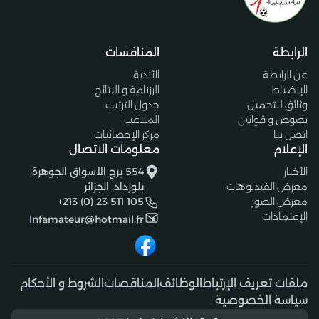
الرابطة
المنافسات
عن الرابطة
الأندية
الإنضباط
الرزنامة و النتائج
وثائق للتحميل
جدول الترتيب
نصوص و قوانين
الملاعب
اتصل بنا
مركز الإحصائيات
الإعلام
معلومات الاتصال
الأخبار
554 برج الأسواق الجوهرة،
معرض الفيديوهات
بلوزداد، الجزائر
معرض الصور
+213 (0) 23 511 105
الإعتمادات
lnfamateur@hotmail.fr
ملفات تعريف الإرتباط
الوظائف
المناقصات
الشروط و الأحكام
سياسة الخصوصية