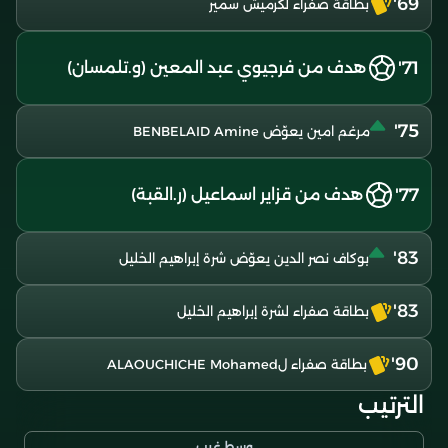
69'
بطاقة صفراء لكرميش سمير
71'
هدف من فرجيوي عبد المعين (و.تلمسان)
75'
مرغم امين يعوّض BENBELAID Amine
77'
هدف من قزاير اسماعيل (ر.القبة)
83'
بوكاف نصر الدين يعوّض شرة إبراهيم الخليل
83'
بطاقة صفراء لشرة إبراهيم الخليل
90'
بطاقة صفراء لALAOUCHICHE Mohamed
الترتيب
وسط غرب