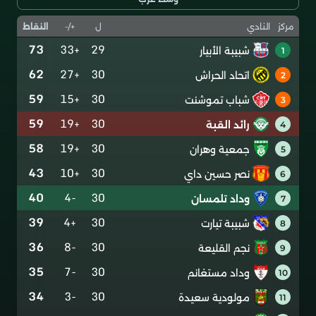
ل
+/-
النقاط
مركز
النادي
73
+33
29
شبيبة الأبيار
1
62
+27
30
اتحاد الحراش
2
59
+15
30
شباب تموشنت
3
59
+19
30
رائد القبة
4
58
+19
30
جمعية وهران
5
43
+10
30
نصر حسين داي
6
40
-4
30
وداد تلمسان
7
39
+4
30
شبيبة تيارت
8
36
-8
30
نجم القليعة
9
35
-7
30
وداد مستغانم
10
34
-3
30
مولودية سعيدة
11