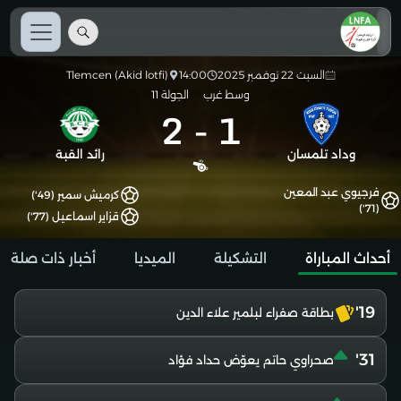
السبت 22 نوفمبر 2025
14:00
Tlemcen (Akid lotfi)
وسط غرب
الجولة 11
2
-
1
وداد تلمسان
رائد القبة
فرجيوي عبد المعين
كرميش سمير (49')
(71')
قزاير اسماعيل (77')
أحداث المباراة
التشكيلة
الميديا
أخبار ذات صلة
19'
بطاقة صفراء لبلمير علاء الدين
31'
صحراوي حاتم يعوّض حداد فؤاد