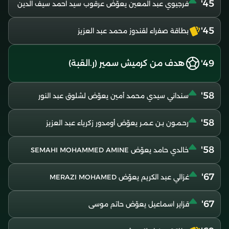
45'
فرجيوي عبد المعين يعوّض عرقوب سيد احمد سيف الدين
45'
بطاقة صفراء لقندوز محمد عبد العزيز
49'
هدف من كرميش سمير (ر.القبة)
58'
سنداني سيدي محمد أمين يعوّض لشلوق عبد النور
58'
رحـمـون بـن عـمـر يعوّض أومدور زكرياء عبد العزيز
58'
خالدي حامد يعوّض SEMAHI MOHAMMED AMINE
67'
غزالي عبد الكريم يعوّض MERAZI MOHAMED
67'
قزاير اسماعيل يعوّض حاتم موسى