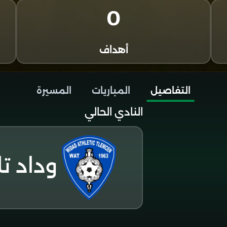
0
أهداف
التفاصيل
المباريات
المسيرة
النادي الحالي
وداد ت