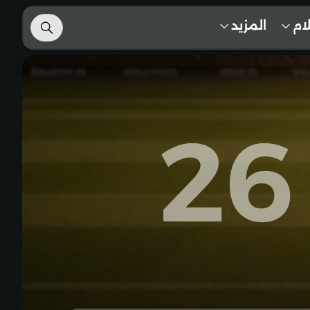
لام
المزيد
26