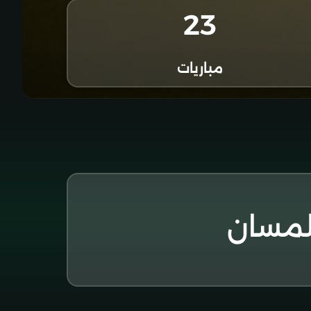
23
مباريات
لمسان