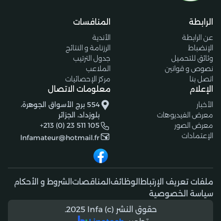
الرابطة
المنافسات
عن الرابطة
الأندية
الإنضباط
الرزنامة و النتائج
وثائق للتحميل
جدول الترتيب
نصوص و قوانين
الملاعب
اتصل بنا
مركز الإحصائيات
الإعلام
معلومات الاتصال
الأخبار
554 برج الأسواق الجوهرة،
معرض الفيديوهات
بلوزداد، الجزائر
معرض الصور
+213 (0) 23 511 105
الإعتمادات
lnfamateur@hotmail.fr
ملفات تعريف الإرتباط
الوظائف
المناقصات
الشروط و الأحكام
سياسة الخصوصية
حقوق النشر (c) 2025 lnfa.