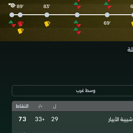
'89
'83
'69
لة
وسط غرب
ل
+/-
النقاط
73
+33
29
شبيبة الأبيار