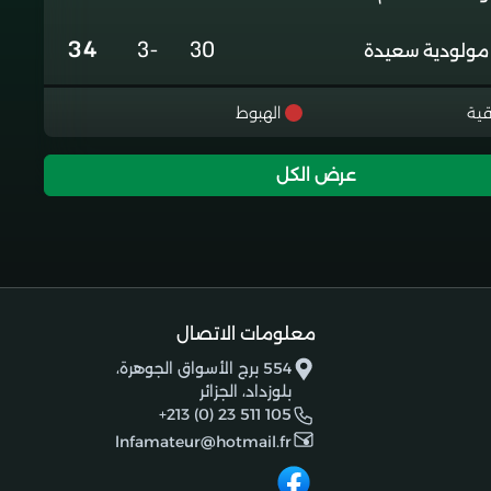
34
-3
30
مولودية سعيدة
31
-8
30
غالي معسكر
قية
الهبوط
29
-14
29
رائد شباب الاربعاء
عرض الكل
26
-16
30
شبيبة تيقصراين
20
-38
30
شباب ادرار
معلومات الاتصال
17
-29
30
اتحاد بشار جديد
554 برج الأسواق الجوهرة،
بلوزداد، الجزائر
+213 (0) 23 511 105
lnfamateur@hotmail.fr