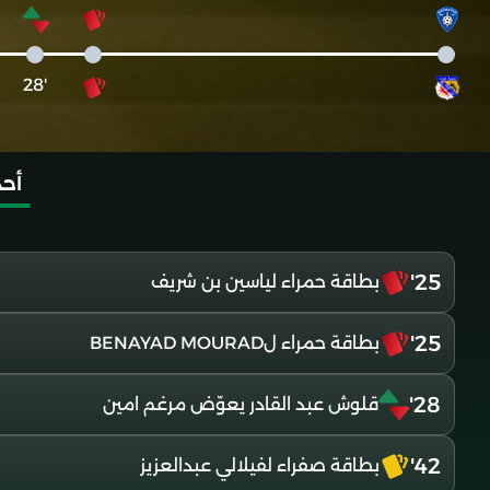
'28
أحد
25'
بطاقة حمراء لياسين بن شريف
25'
بطاقة حمراء لBENAYAD MOURAD
28'
قلوش عبد القادر يعوّض مرغم امين
42'
بطاقة صفراء لفيلالي عبدالعزيز