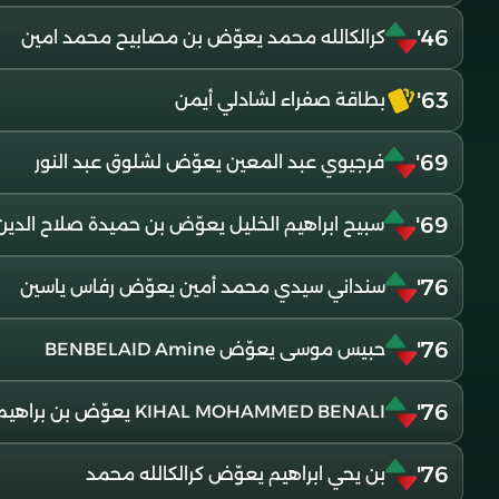
46'
كرالكالله محمد يعوّض بن مصابيح محمد امين
63'
بطاقة صفراء لشادلي أيمن
69'
فرجيوي عبد المعين يعوّض لشلوق عبد النور
69'
سبيح ابراهيم الخليل يعوّض بن حميدة صلاح الدين
76'
سنداني سيدي محمد أمين يعوّض رفاس ياسين
76'
حبيس موسى يعوّض BENBELAID Amine
76'
KIHAL MOHAMMED BENALI يعوّض بن براهيم شمس الدين
76'
بن يحي ابراهيم يعوّض كرالكالله محمد