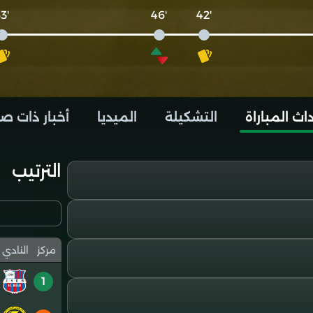
'63
'46
'42
اث المباراة
التشكيلة
الميديا
أخبار ذات ص
الترتيب
مركز
النادي
1