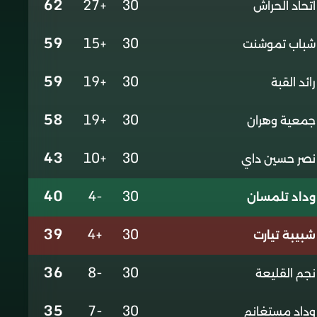
62
+27
30
اتحاد الحراش
59
+15
30
شباب تموشنت
59
+19
30
رائد القبة
58
+19
30
جمعية وهران
43
+10
30
نصر حسين داي
40
-4
30
وداد تلمسان
39
+4
30
شبيبة تيارت
36
-8
30
نجم القليعة
35
-7
30
وداد مستغانم