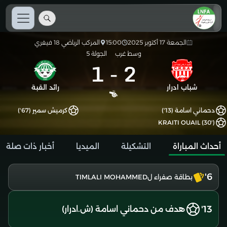
الجمعة 17 أكتوبر 2025
15:00
المركب الرياضي 18 فيفري
وسط غرب
الجولة 5
1
-
2
شباب ادرار
رائد القبة
دحماني اسامة (13')
كرميش سمير (67')
KRAITI OUAIL (30')
أحداث المباراة
التشكيلة
الميديا
أخبار ذات صلة
6'
بطاقة صفراء لTIMLALI MOHAMMED
13'
هدف من دحماني اسامة (ش.ادرار)