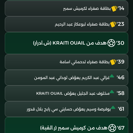
14'
بطاقة صفراء لكرميش سمير
23'
بطاقة صفراء لبوعكاز عبد الرحيم
30'
هدف من KRAITI OUAIL (ش.ادرار)
39'
بطاقة صفراء لدحماني اسامة
46'
غزالي عبد الكريم يعوّض لوداني عبد المومن
58'
مخلوف عبد الجليل يعوّض KRAITI OUAIL
61'
بوقرصة وسيم يعوّض حسايني سي رابح بلال قدور
67'
هدف من كرميش سمير (ر.القبة)