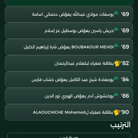
69'
يوسفات مولاي عبدالله يعوّض دحماني اسامة
69'
حريش ياسين يعوّض بوسطيل عز إسلام
69'
BOUBAKOUR MEHDI يعوّض شرة إبراهيم الخليل
82'
بطاقة صفراء لبلعلام عبدالرحمان
84'
بوجعادة شيخ عبد الكامل يعوّض خشاب فارس
86'
بوخنشوش أدم يعوّض الهبري نور الدين
90'
بطاقة صفراء لALAOUCHICHE Mohamed
الترتيب
وسط غرب