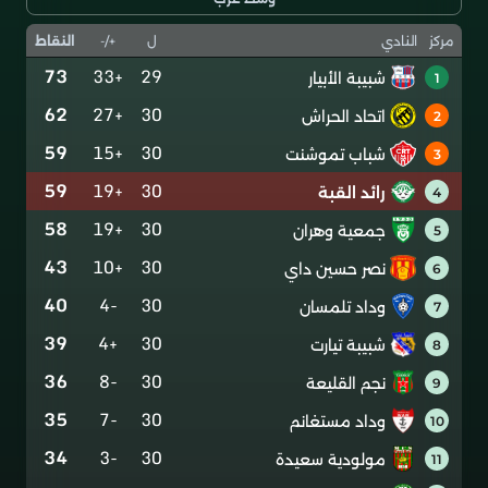
ل
+/-
النقاط
مركز
النادي
73
+33
29
شبيبة الأبيار
1
62
+27
30
اتحاد الحراش
2
59
+15
30
شباب تموشنت
3
59
+19
30
رائد القبة
4
58
+19
30
جمعية وهران
5
43
+10
30
نصر حسين داي
6
40
-4
30
وداد تلمسان
7
39
+4
30
شبيبة تيارت
8
36
-8
30
نجم القليعة
9
35
-7
30
وداد مستغانم
10
34
-3
30
مولودية سعيدة
11