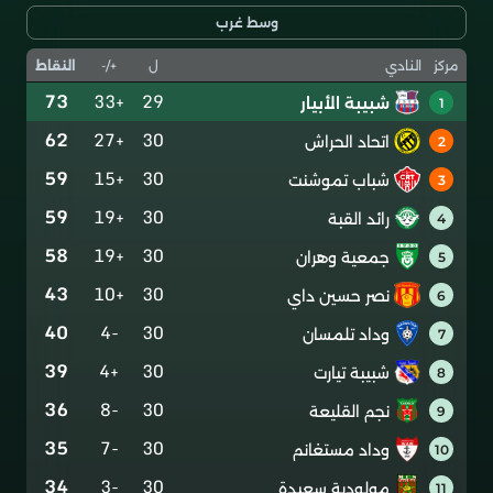
وسط غرب
ل
+/-
النقاط
مركز
النادي
73
+33
29
شبيبة الأبيار
1
62
+27
30
اتحاد الحراش
2
59
+15
30
شباب تموشنت
3
59
+19
30
رائد القبة
4
58
+19
30
جمعية وهران
5
43
+10
30
نصر حسين داي
6
40
-4
30
وداد تلمسان
7
39
+4
30
شبيبة تيارت
8
36
-8
30
نجم القليعة
9
35
-7
30
وداد مستغانم
10
34
-3
30
مولودية سعيدة
11