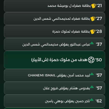
21'
بطاقة صفراء ل بوعيشة محمد
27'
بطاقة صفراء لمحيمداتسي شمس الدين
28'
بطاقة صفراء لملوك حمزة
37'
عباس عبدالنور يعوّض محيمداتسي شمس الدين
50'
هدف من ملوك حمزة (ش.الأبيار)
57'
لبيد محمد أمين يعوّض GHANEMI ISMAIL
57'
بغدوس هشام يعوّض فروج علال
62'
تاجر حسين يعوّض بوهني ياسين