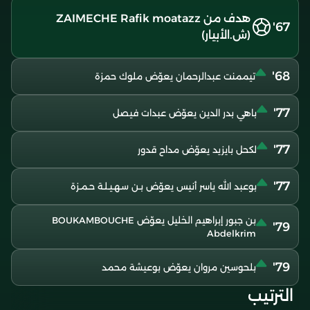
هدف من ZAIMECHE Rafik moatazz
67'
(ش.الأبيار)
68'
تيممنت عبدالرحمان يعوّض ملوك حمزة
77'
باهي بدر الدين يعوّض عبدات فيصل
77'
لكحل بايزيد يعوّض مداح قدور
77'
بوعبد الله ياسر أنيس يعوّض بـن سـهـيـلـة حـمـزة
بن جبور إبراهيم الخليل يعوّض BOUKAMBOUCHE
79'
Abdelkrim
79'
بلحوسين مروان يعوّض بوعيشة محمد
الترتيب