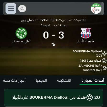
السبت 27 سبتمبر 2025
16:00
عبد الرحمان ايبرير
وسط غرب
الجولة 3
0
-
3
شبيبة الأبيار
غالي معسكر
BOUKERMA Djelloul
(20')
ملوك حمزة (50')
ZAIMECHE Rafik
moatazz (67')
أحداث المباراة
التشكيلة
الميديا
أخبار ذات صلة
20'
هدف من BOUKERMA Djelloul (ش.الأبيار)