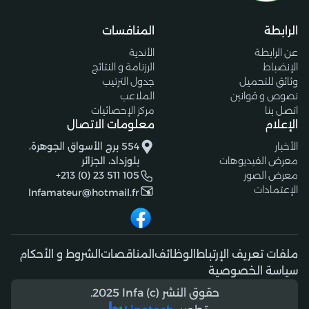
الرابطة
المنافسات
عن الرابطة
الأندية
الإنضباط
الرزنامة و النتائج
وثائق للتحميل
جدول الترتيب
نصوص و قوانين
الملاعب
اتصل بنا
مركز الإحصائيات
الإعلام
معلومات الاتصال
الأخبار
554 برج الأسواق الجوهرة،
معرض الفيديوهات
بلوزداد، الجزائر
معرض الصور
+213 (0) 23 511 105
الإعتمادات
lnfamateur@hotmail.fr
ملفات تعريف الإرتباط
الوظائف
المناقصات
الشروط و الأحكام
سياسة الخصوصية
حقوق النشر (c) 2025 lnfa.